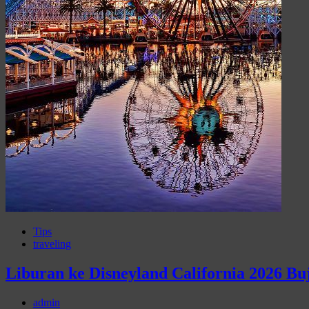
Tips
traveling
Liburan ke Disneyland California 2026 Bu
admin