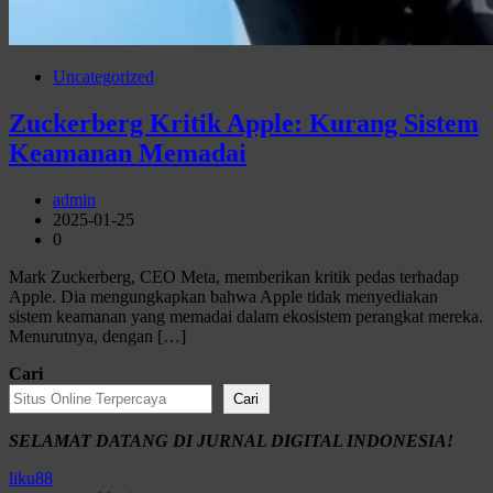
Uncategorized
Zuckerberg Kritik Apple: Kurang Sistem
Keamanan Memadai
admin
2025-01-25
0
Mark Zuckerberg, CEO Meta, memberikan kritik pedas terhadap
Apple. Dia mengungkapkan bahwa Apple tidak menyediakan
sistem keamanan yang memadai dalam ekosistem perangkat mereka.
Menurutnya, dengan […]
Cari
Cari
SELAMAT DATANG DI JURNAL DIGITAL INDONESIA!
liku88