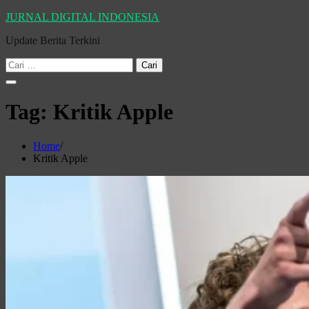
Skip
JURNAL DIGITAL INDONESIA
to
Update Berita Terkini
content
Cari
untuk:
Tag:
Kritik Apple
Home
Kritik Apple