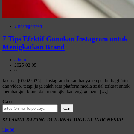
Uncategorized
7 Tips Efektif Gunakan Instagram untuk
Menigkatkan Brand
admin
2025-02-05
0
Jakarta, [05/022025] – Instagram bukan hanya tempat berbagi foto
dan video, tetapi juga salah satu platform media sosial terkuat untuk
membangun brand dan meningkatkan engagement. […]
Cari
Cari
SELAMAT DATANG DI JURNAL DIGITAL INDONESIA!
liku88