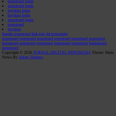
popotogel login
popotogel login
bayitoto login
bayitoto login
popotogel login
popotogel
bayitoto
bandar popotogel link toto 4d terpopuler
popotogel
popotogel
popotogel
popotogel
popotogel
popotogel
popotogel
popotogel
popotogel
popotogel
popotogel
bantaitogel
popotogel
Copyright © 2026
JURNAL DIGITAL INDONESIA
Theme: Main
News By
Adore Themes
.