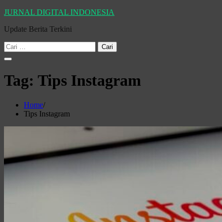
Skip
JURNAL DIGITAL INDONESIA
to
Update Berita Terkini
content
Cari
untuk:
Tag:
Tips Instagram
Home
Tips Instagram