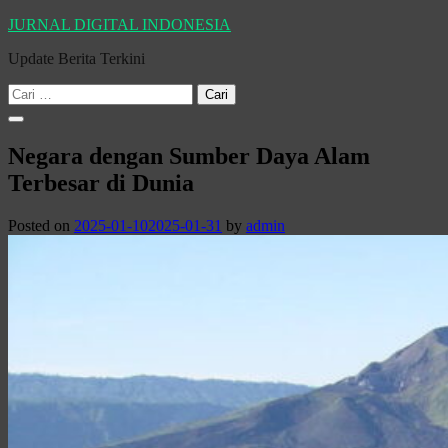
Skip
JURNAL DIGITAL INDONESIA
to
Update Berita Terkini
content
Cari
untuk:
Negara dengan Sumber Daya Alam
Terbesar di Dunia
Posted on
2025-01-10
2025-01-31
by
admin